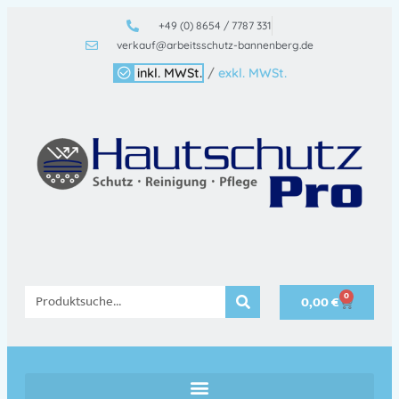
+49 (0) 8654 / 7787 331
verkauf@arbeitsschutz-bannenberg.de
inkl. MWSt.
/
exkl. MWSt.
0
0,00
€