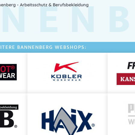
NEN
Hersteller
Peter Gr
enberg - Arbeitsschutz & Berufsbekleidung
Anwendung:
Vor Arbeitsbeginn
gleichmä
Für Hände etwa eine
hasel
Großzügig auftragen
– geri
ITERE BANNENBERG WEBSHOPS:
Nach 2 Stunden
, bei stark
auftragen
, um den Schutz z
Wissenschaftlich geprüfte W
UV-A / UV-B-Schutz:
nach E
UV-C-Schutz:
in Anlehnung 
Wasserfestigkeit:
nach COLI
Minuten Wasserbelastung)
UV-A-Schutzfaktor (UV-A P
erfüllt EU-Vorgaben (> 0,33