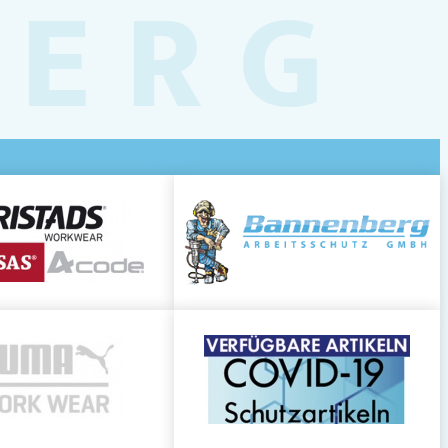
BERG
even Physioderm GmbH (PGP)
ßig auf saubere, trockene Haut auftragen.
nussgroße Menge
verwenden.
nge Mengen verringern den Schutz.
em Schwitzen oder nach Waschen
erneut
u erhalten.
irksamkeit:
N ISO 24444 & ISO 24443
an ISO 24443
PA-Methode (83 % Schutz nach 4x 20
F):
20,68 – Verhältnis UV-A/UV-B = 0,345 →
)