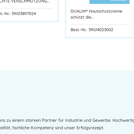
Outdoor-Service, Logi
ICHTE VERSCHMUTZUNG…
Empfohlen zur Prävention b
DUALIN® Hautschutzcreme
t.-Nr.: 39G13897024
schützt die…
Technische Daten:
Best.-Nr.: 39G14023002
Merkmal
Produktname
PHYSIO U
Produkttyp
Sonnensc
Gebindegröße
100 ml T
Lichtschutzfaktor (LSF)
50+
UV-Schutz
UV-A / U
Wasserfestigkeit
Extra wa
Wirkstoffe
Vitamin E
Parfümfrei
Ja
Silikonfrei
Nein (ent
ns zu einem starken Partner für Industrie und Gewerbe. Hochwerti
Farbe / Konsistenz
Weiße, sc
lität, fachliche Kompetenz sind unser Erfolgsrezept.