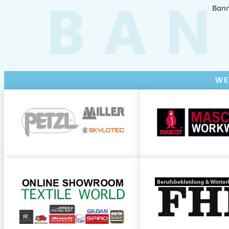
BAN
Bann
WE