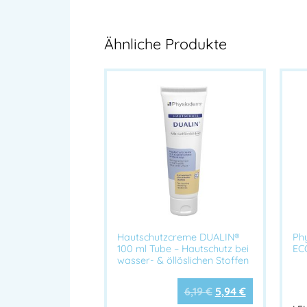
Ähnliche Produkte
Hautschutzcreme DUALIN®
Ph
100 ml Tube – Hautschutz bei
EC
wasser- & öllöslichen Stoffen
6,19
€
5,94
€