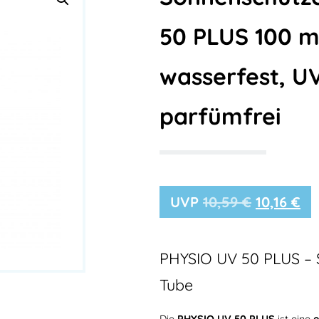
50 PLUS 100 m
wasserfest, U
parfümfrei
10,59
€
10,16
€
PHYSIO UV 50 PLUS – 
Tube
Die
PHYSIO UV 50 PLUS
ist eine
e