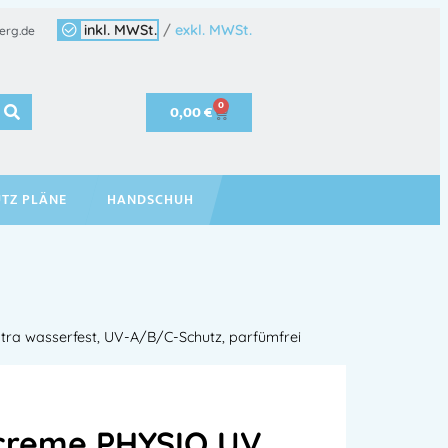
inkl. MWSt.
/
exkl. MWSt.
erg.de
0
0,00
€
TZ PLÄNE
HANDSCHUH
ra wasserfest, UV-A/B/C-Schutz, parfümfrei
creme PHYSIO UV