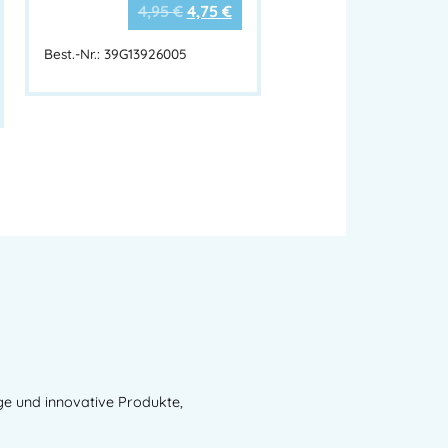
stik, Hafenbetrieb
4,95
€
4,75
€
eruflich bedingten weißen Hautkrebses
Best.-Nr.: 39G13926005
Beschreibung
V 50 PLUS
hutzcreme / Hautschutzmittel
ube
V-B / UV-C
sserfest (nach COLIPA-Standard)
, photostabile UV-Filter, Silikon-Coating
hält beschichtete UV-Filter)
ge und innovative Produkte,
hnell einziehende Creme