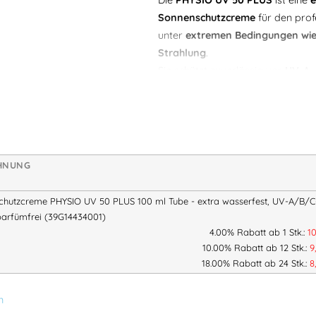
Sonnenschutzcreme
für den profe
unter
extremen Bedingungen wie 
Strahlung
.
Sie schützt zuverlässig vor
UV-A-
ideal für alle Tätigkeiten im
Bau, 
oder Schweißarbeiten
.
Dank modernster UV-Filtertechno
photostabilen Filtern
bietet die
CHNUNG
und bewahrt die Haut vor
Sonnen
bedingtem Hautkrebs
.
chutzcreme PHYSIO UV 50 PLUS 100 ml Tube - extra wasserfest, UV-A/B/C
parfümfrei (39G14434001)
Produkteigenschaften:
4.00% Rabatt ab 1 Stk.:
1
10.00% Rabatt ab 12 Stk.:
9
Sehr hoher Lichtschutzfa
18.00% Rabatt ab 24 Stk.:
8
Schützt zuverlässig 
Extra wasserfest
n
Ideal bei starkem Sc