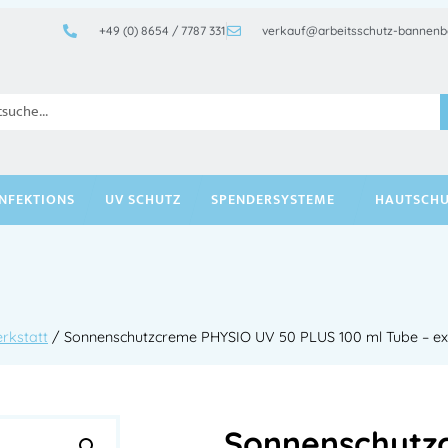
+49 (0) 8654 / 7787 331
verkauf@arbeitsschutz-bannenb
INFEKTIONS
UV SCHUTZ
SPENDERSYSTEME
HAUTSCHU
rkstatt
/ Sonnenschutzcreme PHYSIO UV 50 PLUS 100 ml Tube – ext
Sonnenschutz