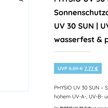
Sonnenschutz
UV 30 SUN | U
wasserfest & 
8,09
€
7,77
€
PHYSIO UV 30 SUN – S
hohem UV-A-, UV-B- u
Die
PHYSIO UV 30 SUN
ist eine 