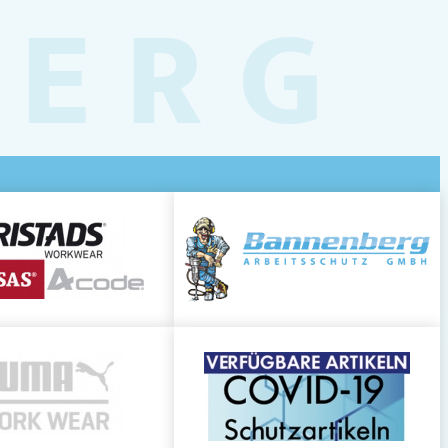
BERG
 Sonne großzügig auf die Haut auftragen.
reiche wie
Gesicht, Nacken, Ohren, Hände
 insbesondere nach starkem Schwitzen,
.
hutz im Freien
empfohlen.
d UV-C-Schutz (LSF 30)
Rating
tdoor-Arbeit
 geeignet
kale