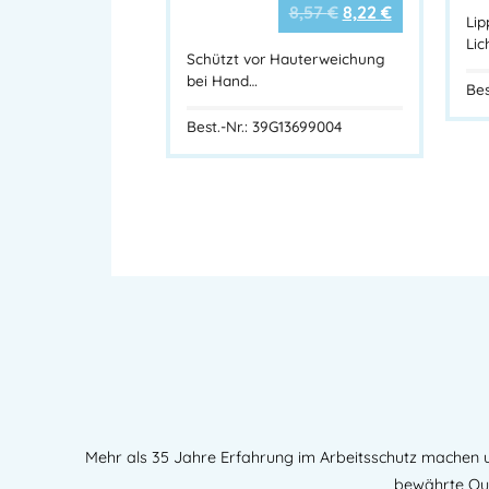
8,57
€
8,22
€
Lip
Lic
Schützt vor Hauterweichung
bei Hand…
Bes
Best.-Nr.: 39G13699004
Mehr als 35 Jahre Erfahrung im Arbeitsschutz machen u
bewährte Qua