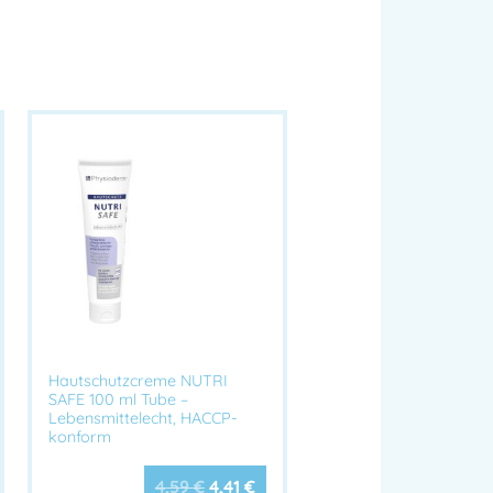
 getestet
, geeignet für sehr empfindliche
bstoffe
witzen oder Arbeiten im Freien
tz vor freien Radikalen und Hautalterung
iler UV-Filter für langanhaltenden Schutz
ter Sonneneinstrahlung
, z. B.:
Hautschutzcreme NUTRI
 Logistik, Schifffahrt, Landwirtschaft
SAFE 100 ml Tube –
port
Lebensmittelecht, HACCP-
konform
nexponierten Körperstellen
: Gesicht,
de
4,59
€
4,41
€