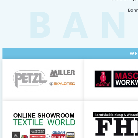
BAN
Bann
WE