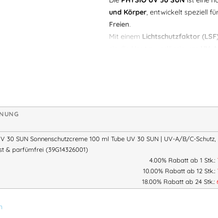
und Körper
, entwickelt speziell f
Freien
.
Mit einem
Lichtschutzfaktor (LSF
sie die Haut zuverlässig vor
UV-A
extremen Bedingungen.
Ideal für
Beschäftigte im Außenb
Handwerker, Logistik- oder Stra
Die Creme ist
extra wasserfest, 
HNUNG
auch für
sensible Hauttypen
.
V 30 SUN Sonnenschutzcreme 100 ml Tube UV 30 SUN | UV-A/B/C-Schutz,
Produkteigenschaften:
st & parfümfrei (39G14326001)
4.00% Rabatt ab 1 Stk.:
Hoher Sonnenschutz mit
10.00% Rabatt ab 12 Stk.:
Schützt zuverlässig 
18.00% Rabatt ab 24 Stk.:
UV-A-Schutz der Spitzen
Boots-Rating:
5 Stern
n
Hautfreundlich & sicher