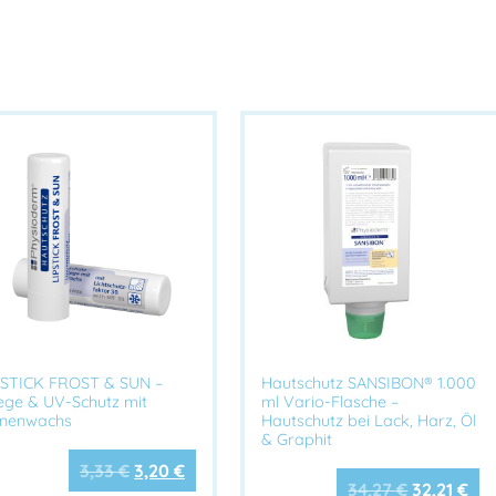
Photodermatologisch
Haut
Parfümfrei, ohne Far
Extra wasserfest
Ideal bei starkem Sch
Pflegend & antioxidativ
Mit
Vitamin E
zum Schu
Hohe Photostabilität
Modernes System stab
Anwendungsgebiete:
Für Tätigkeiten
unter direk
PSTICK FROST & SUN –
Hautschutz SANSIBON® 1.000
Bau, Gartenbau, Straßenbau,
lege & UV-Schutz mit
ml Vario-Flasche –
Outdoor-Events, Freizeit, S
enenwachs
Hautschutz bei Lack, Harz, Öl
& Graphit
Schutz der
besonders sonne
3,33
€
3,20
€
Nacken, Ohren, Arme, Hän
34,27
€
32,21
€