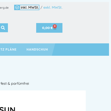
inkl. MWSt.
/
exkl. MWSt.
erg.de
0
0,00
€
TZ PLÄNE
HANDSCHUH
fest & parfümfrei
 SUN