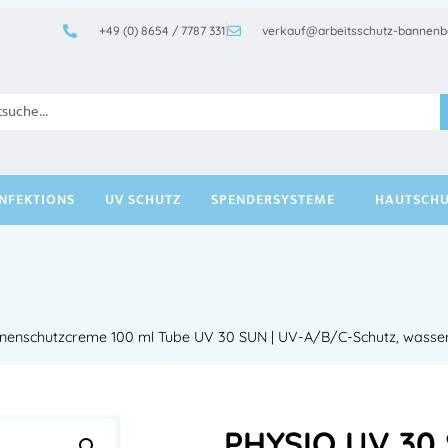
+49 (0) 8654 / 7787 331
verkauf@arbeitsschutz-bannenb
INFEKTIONS
UV SCHUTZ
SPENDERSYSTEME
HAUTSCHU
enschutzcreme 100 ml Tube UV 30 SUN | UV-A/B/C-Schutz, wasser
PHYSIO UV 30