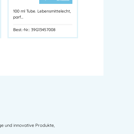
100 ml Tube. Lebensmittelecht,
parf…
Beschreibung
Best.-Nr.: 39G13457008
V 30 SUN
hutzcreme / Hautschutzcreme
ube
-Rating: 5 Sterne – höchste Kategorie)
-B, UV-C
h
serfest
ble und normale Haut geeignet
arbstoffen, Mineralölen
, moderne photostabile UV-Filter
ge und innovative Produkte,
even Physioderm GmbH (PGP)