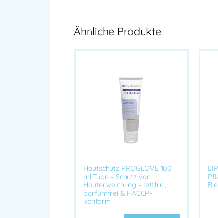
Ähnliche Produkte
Hautschutz PROGLOVE 100
LI
ml Tube – Schutz vor
Pf
Hauterweichung – fettfrei,
Bi
parfümfrei & HACCP-
konform