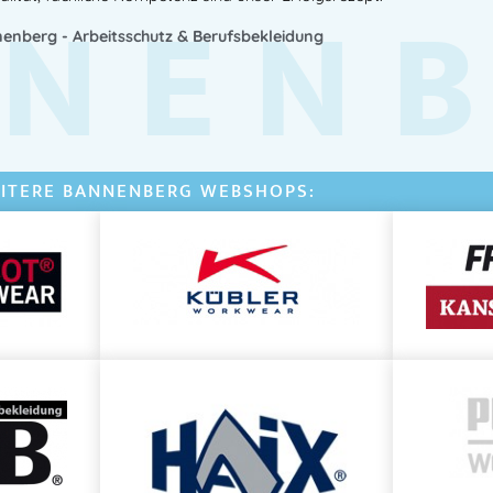
NEN
Anwendung:
enberg - Arbeitsschutz & Berufsbekleidung
Vor dem Aufenthalt in der
Besonders empfindliche Be
sorgfältig eincremen.
ITERE BANNENBERG WEBSHOPS:
Regelmäßig nachcremen
,
Wasser- oder Wischkontakt
Für den
täglichen Arbeitssc
Vorteile auf einen Blick:
✔ Zuverlässiger UV-A-, UV-B- un
✔ 5-Sterne-Bewertung im Boots-
✔ Extra wasserfest – ideal für Ou
✔ Parfümfrei & für sensible Haut
✔ Mit Vitamin E gegen freie Radi