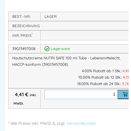
oder Lebensmittelzusatzstoffe
zugelassen – darunter
hochwertige
Pflanzenfette
,
Emulgatoren
und
BEST.-NR.
LAGER
Konservierungsmittel in Lebensmittelqualität
.
Die Creme ist
parfüm- und silikonfrei
,
HACCP-konform
, zieht
BEZEICHNUNG
schnell ein und hinterlässt keinen störenden Fettfilm – ideal für
*
IHR PREIS
alle, die täglich im
Lebensmittelumfeld oder in hygienisch
sensiblen Bereichen
arbeiten.
39G13457008
Lagerware
Hautschutzcreme NUTRI SAFE 100 ml Tube - Lebensmittelecht,
Produkteigenschaften:
HACCP-konform (39G13457008)
4.00% Rabatt ab 1 Stk.:
4,41
Hautschutzcreme für den Lebensmittelbereich
10.00% Rabatt ab 12 Stk.:
4,13
18.00% Rabatt ab 24 Stk.:
3,76
Alle Inhaltsstoffe lebensmittelecht und für
Lebensmittel zugelassen
4,41
€
inkl.
Schützt bei Kontakt mit wasserlöslichen
MWSt.
Arbeitsstoffen
Z. B. Reinigungs- & Desinfektionsmitteln,
verdünnten Säuren oder Laugen
* Alle Preise
inkl.
MWSt & zzgl.
Versandkosten
Schnell einziehende, nicht fettende Creme