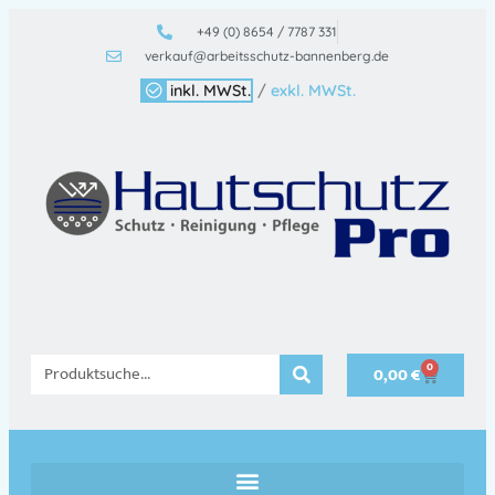
+49 (0) 8654 / 7787 331
verkauf@arbeitsschutz-bannenberg.de
inkl. MWSt.
/
exkl. MWSt.
0
0,00
€