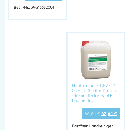
✔ Lebensmittelechte Hautschutzcreme – alle Inhaltsstoffe
Best.-Nr.: 39G13632001
lebensmittelzugelassen
✔ Schützt vor wasserlöslichen Arbeitsstoffen
✔ HACCP-konform, mineralölfrei & silikonfrei
✔ Schnell einziehend & parfümfrei – ideal für sensible
Bereiche
✔ Entwickelt für Lebensmittelindustrie & Gastronomie
NUTRI SAFE Hautschutzcreme – 100 ml Tube.
Lebensmittelecht, parfümfrei, silikonfrei & HACCP-konform.
Schützt bei wasserlöslichen Arbeitsstoffen im
Lebensmittelbereich.
Hautreiniger GREVEN®
SOFT G 10 Liter Kanister
NUTRI SAFE Hautschutzcreme, HACCP Hautschutz, Hautschutz
– lösemittelfrei & pH-
hautneutral
Lebensmittelbereich, lebensmittelechte Hautschutzcreme,
Physioderm NUTRI SAFE, parfümfreie Hautschutzcreme,
66,64
€
62,64
€
Silikonfreie Hautcreme, Hautschutz Küche
Pastöser Handreiniger
Artikelnummer:
39G13457008
Kategorien:
Unkategorisiert
,