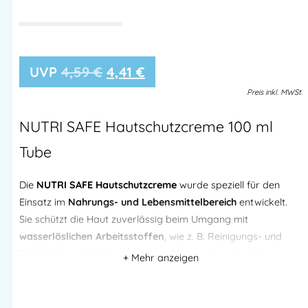
4,59
€
4,41
€
Preis
inkl.
MWSt.
NUTRI SAFE Hautschutzcreme 100 ml
Tube
Die
NUTRI SAFE Hautschutzcreme
wurde speziell für den
Einsatz im
Nahrungs- und Lebensmittelbereich
entwickelt.
Sie schützt die Haut zuverlässig beim Umgang mit
wasserlöslichen Arbeitsstoffen
, wie z. B. Reinigungs- und
Desinfektionsmitteln, verdünnten Säuren, Laugen oder
wässrigen Lebensmitteln.
Alle Inhaltsstoffe sind
lebensmittelecht
und als
Lebensmittel