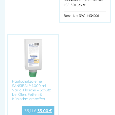
LSF 50+, extr…
HACCP-
Ja
konform
Best.-Nr.: 39G14434001
Lebensmittele
Ja – alle Inhaltsstoffe zugelassen für den
cht
Lebensmittelbereich
Hersteller
Peter Greven Physioderm GmbH (PGP)
Anwendung:
Vor Arbeitsbeginn und nach Pausen
auf die saubere,
trockene Haut auftragen.
Gleichmäßig verteilen – besonders auf gefährdete
Hautbereiche (Finger, Nägel, Handrücken).
Hautschutzcreme
Regelmäßig erneuern
, um den Hautschutz während der
SANSIBAL® 1.000 ml
Arbeit aufrechtzuerhalten.
Vario-Flasche – Schutz
bei Ölen, Fetten &
Kühlschmierstoffen
Vorteile auf einen Blick:
35,11
€
33,00
€