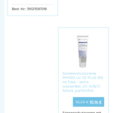
Bäckereien
und
Catering-Bereiche
Best.-Nr.: 39G13587018
Technische Daten:
Merkmal
Beschreibung
Produktname
NUTRI SAFE Hautschutzcreme
Produkttyp
Hautschutzcreme für den Lebensmittelbereich
Gebindegröß
100 ml Tube
e
Wirkprinzip
Schutz vor wasserlöslichen Arbeitsstoffen
Sonnenschutzcreme
Farbe /
PHYSIO UV 50 PLUS 100
Weiß, cremig, schnell einziehend
Konsistenz
ml Tube – extra
wasserfest, UV-A/B/C-
Parfümfrei
Ja
Schutz, parfümfrei
Silikonfrei
Ja
10,59
€
10,16
€
Mineralölfrei
Ja
Parabenfrei
Ja
Sonnenschutzcreme mit