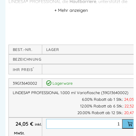
LINDESA® PROFESSIONAL die
Hautbarriere
, unterstützt die
Regeneration beanspruchter Haut
und sorgt für
Elastizität
und Geschmeidigkeit
– ohne störenden Fettfilm.
Die Creme zieht schnell ein, beeinträchtigt das Tastgefühl
nicht und ist
silikonfrei
, wodurch sie sich auch in Bereichen mit
sensiblen Oberflächen, wie
Werkstätten oder Laboren
,
einsetzen lässt.
BEST.-NR.
LAGER
BEZEICHNUNG
Produkteigenschaften:
*
IHR PREIS
Schützt & pflegt
die Haut bei leichten Belastungen
39G13640002
Lagerware
Mit Bienenwachs
– natürliche Pflege & Schutzfilm
LINDESA® PROFESSIONAL 1.000 ml Varioflasche (39G13640002)
Schwach fettend
, zieht schnell ein
6.00% Rabatt ab 1 Stk.:
24,05
Öl-in-Wasser-Emulsion (O/W)
– leichtes Hautgefühl
12.00% Rabatt ab 6 Stk.:
22,52
Silikonfrei
– keine Rückstände auf Werkstücken
20.00% Rabatt ab 12 Stk.:
20,47
Parfümiert
– angenehmer Duft
24,05
€
Erhält die Hautelastizität & Widerstandskraft
inkl.
Ideal als Pflegecreme nach der Arbeit
MWSt.