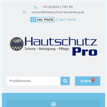
+49 (0) 8654 / 7787 331
verkauf@arbeitsschutz-bannenberg.de
inkl. MWSt.
/
exkl. MWSt.
0
0,00
€